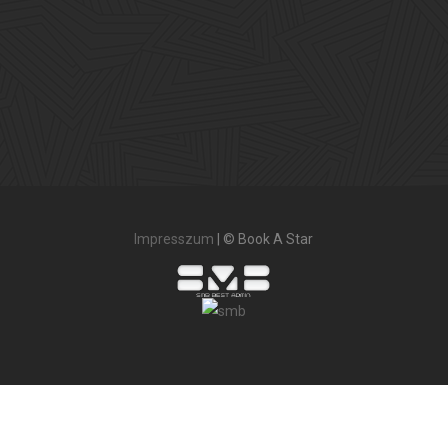
Impresszum
| © Book A Star