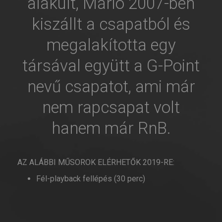
alakult, Márió 2007-ben
kiszállt a csapatból és
megalakította egy
társával együtt a G-Point
nevű csapatot, ami már
nem rapcsapat volt
hanem már RnB.
AZ ALÁBBI MŰSOROK ELÉRHETŐK 2019-RE:
Fél-playback fellépés (30 perc)