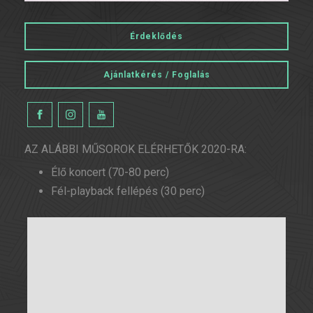
Érdeklődés
Ajánlatkérés / Foglalás
AZ ALÁBBI MŰSOROK ELÉRHETŐK 2020-RA:
Élő koncert (70-80 perc)
Fél-playback fellépés (30 perc)