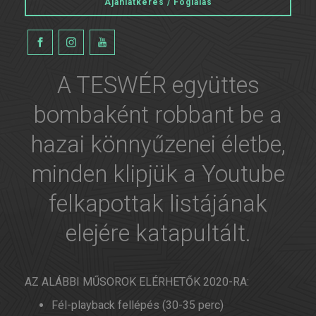
Ajánlatkérés / Foglalás
A TESWÉR együttes
bombaként robbant be a
hazai könnyűzenei életbe,
minden klipjük a Youtube
felkapottak listájának
elejére katapultált.
AZ ALÁBBI MŰSOROK ELÉRHETŐK 2020-RA:
Fél-playback fellépés (30-35 perc)