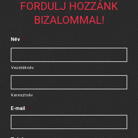
FORDULJ HOZZÁNK
BIZALOMMAL!
Név
*
Vezetéknév
Keresztnév
E-mail
*